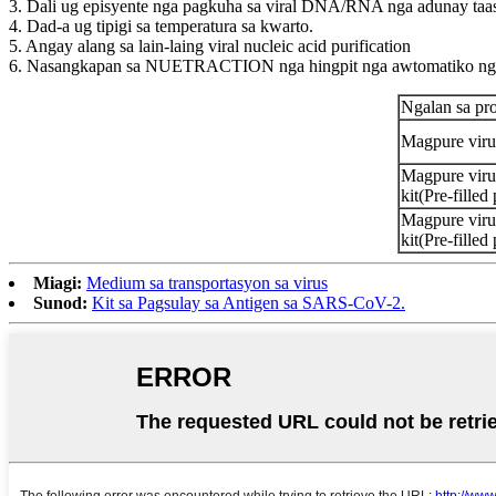
3. Dali ug episyente nga pagkuha sa viral DNA/RNA nga adunay taas
4. Dad-a ug tipigi sa temperatura sa kwarto.
5. Angay alang sa lain-laing viral nucleic acid purification
6. Nasangkapan sa NUETRACTION nga hingpit nga awtomatiko nga ins
Ngalan sa pr
Magpure viru
Magpure vir
kit(Pre-filled 
Magpure vir
kit(Pre-filled 
Miagi:
Medium sa transportasyon sa virus
Sunod:
Kit sa Pagsulay sa Antigen sa SARS-CoV-2.