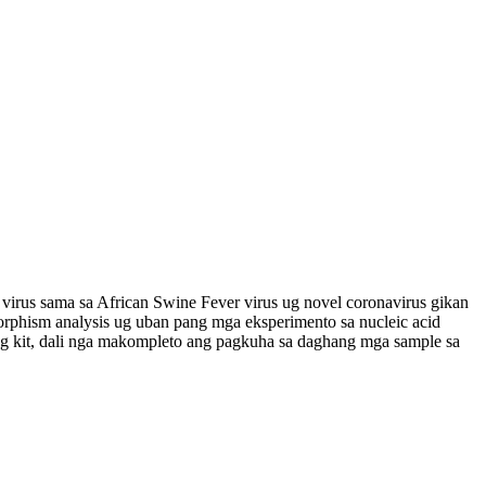
irus sama sa African Swine Fever virus ug novel coronavirus gikan
phism analysis ug uban pang mga eksperimento sa nucleic acid
ng kit, dali nga makompleto ang pagkuha sa daghang mga sample sa