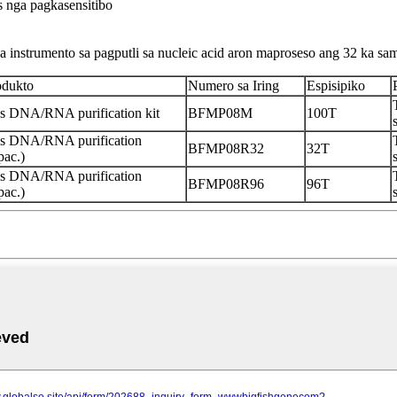
 nga pagkasensitibo
trumento sa pagputli sa nucleic acid aron maproseso ang 32 ka samp
odukto
Numero sa Iring
Espisipiko
s DNA/RNA purification kit
BFMP08M
100T
us DNA/RNA purification
BFMP08R32
32T
pac.)
us DNA/RNA purification
BFMP08R96
96T
pac.)