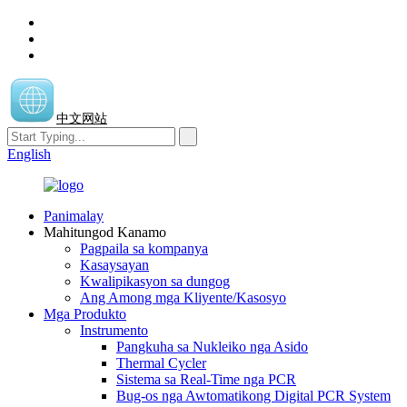
中文网站
English
Panimalay
Mahitungod Kanamo
Pagpaila sa kompanya
Kasaysayan
Kwalipikasyon sa dungog
Ang Among mga Kliyente/Kasosyo
Mga Produkto
Instrumento
Pangkuha sa Nukleiko nga Asido
Thermal Cycler
Sistema sa Real-Time nga PCR
Bug-os nga Awtomatikong Digital PCR System