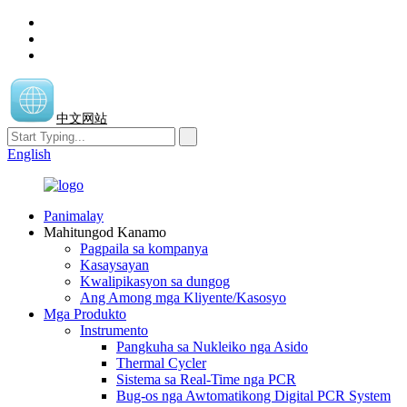
中文网站
English
Panimalay
Mahitungod Kanamo
Pagpaila sa kompanya
Kasaysayan
Kwalipikasyon sa dungog
Ang Among mga Kliyente/Kasosyo
Mga Produkto
Instrumento
Pangkuha sa Nukleiko nga Asido
Thermal Cycler
Sistema sa Real-Time nga PCR
Bug-os nga Awtomatikong Digital PCR System