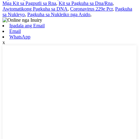
Mga Kit sa Pagputli sa Rna
,
Kit sa Pagkuha sa Dna/Rna
,
Awtomatikong Pagkuha sa DNA
,
Coronavirus 229e Pcr
,
Pagkuha
sa Nukleyo
,
Pagkuha sa Nukleiko nga Asido
,
Ipadala ang Email
Email
WhatsApp
x