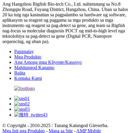
Ang Hangzhou Bigfish Bio-tech Co., Ltd. nahimutang sa No.8
Zhongqiu Road, Fuyang District, Hangzhou, China. Uban sa halos
20 ka tuig nga kasinatian sa pagpalambo sa hardware ug software,
aplikasyon sa reagent ug paggama sa mga produkto sa mga
instrumento ug reagent sa pag-detect sa gene, ang team sa Bigfish
nag-focus sa molecular diagnosis POCT ug mid-to-high level nga
teknolohiya sa pag-detect sa gene (Digital PCR, Nanopore
sequencing, ug uban pa).
Panimalay
Mga Produkto
Ang Among mga Kliyente/Kasosyo
Mahitungod Kanamo
Balita
Kontaka Kami
© Copyright - 2010-2025 : Tanang Katungod Gireserba.
Mga Init nga Produkto
-
Mapa sa Site
-
AMP Mobile