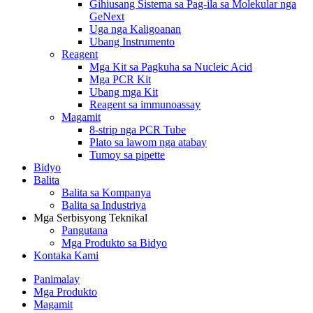
Gihiusang Sistema sa Pag-ila sa Molekular nga
GeNext
Uga nga Kaligoanan
Ubang Instrumento
Reagent
Mga Kit sa Pagkuha sa Nucleic Acid
Mga PCR Kit
Ubang mga Kit
Reagent sa immunoassay
Magamit
8-strip nga PCR Tube
Plato sa lawom nga atabay
Tumoy sa pipette
Bidyo
Balita
Balita sa Kompanya
Balita sa Industriya
Mga Serbisyong Teknikal
Pangutana
Mga Produkto sa Bidyo
Kontaka Kami
Panimalay
Mga Produkto
Magamit