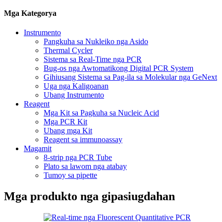
Mga Kategorya
Instrumento
Pangkuha sa Nukleiko nga Asido
Thermal Cycler
Sistema sa Real-Time nga PCR
Bug-os nga Awtomatikong Digital PCR System
Gihiusang Sistema sa Pag-ila sa Molekular nga GeNext
Uga nga Kaligoanan
Ubang Instrumento
Reagent
Mga Kit sa Pagkuha sa Nucleic Acid
Mga PCR Kit
Ubang mga Kit
Reagent sa immunoassay
Magamit
8-strip nga PCR Tube
Plato sa lawom nga atabay
Tumoy sa pipette
Mga produkto nga gipasiugdahan