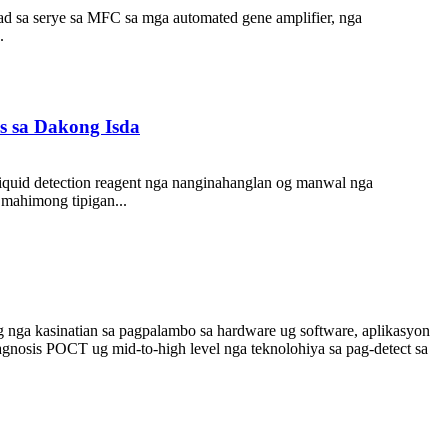
ad sa serye sa MFC sa mga automated gene amplifier, nga
.
os sa Dakong Isda
a liquid detection reagent nga nanginahanglan og manwal nga
 mahimong tipigan...
 nga kasinatian sa pagpalambo sa hardware ug software, aplikasyon
agnosis POCT ug mid-to-high level nga teknolohiya sa pag-detect sa