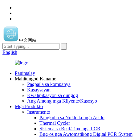
中文网站
English
Panimalay
Mahitungod Kanamo
Pagpaila sa kompanya
Kasaysayan
Kwalipikasyon sa dungog
Ang Among mga Kliyente/Kasosyo
Mga Produkto
Instrumento
Pangkuha sa Nukleiko nga Asido
Thermal Cycler
Sistema sa Real-Time nga PCR
Bug-os nga Awtomatikong Digital PCR System