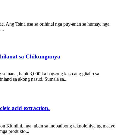
. Ang Tsina usa sa orihinal nga puy-anan sa humay, nga
..
 hilanat sa Chikungunya
 semana, hapit 3,000 ka bag-ong kaso ang gitaho sa
nland sa akong nasud. Sumala sa...
ic acid extraction.
n Kit niini, nga, uban sa inobatibong teknolohiya ug maayo
mga produkto...