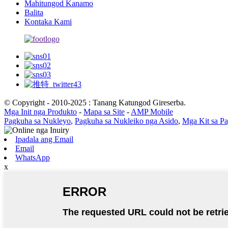
Mahitungod Kanamo
Balita
Kontaka Kami
© Copyright - 2010-2025 : Tanang Katungod Gireserba.
Mga Init nga Produkto
-
Mapa sa Site
-
AMP Mobile
Pagkuha sa Nukleyo
,
Pagkuha sa Nukleiko nga Asido
,
Mga Kit sa Pa
Ipadala ang Email
Email
WhatsApp
x