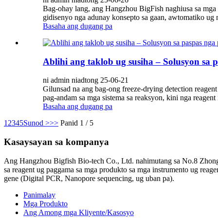
Bag-ohay lang, ang Hangzhou BigFish naghiusa sa mga k
gidisenyo nga adunay konsepto sa gaan, awtomatiko ug m
Basaha ang dugang pa
Ablihi ang taklob ug susiha – Solusyon sa 
ni admin niadtong 25-06-21
Gilunsad na ang bag-ong freeze-drying detection reagent 
pag-andam sa mga sistema sa reaksyon, kini nga reagent 
Basaha ang dugang pa
1
2
3
4
5
Sunod >
>>
Panid 1 / 5
Kasaysayan sa kompanya
Ang Hangzhou Bigfish Bio-tech Co., Ltd. nahimutang sa No.8 Zhongq
sa reagent ug paggama sa mga produkto sa mga instrumento ug reagent
gene (Digital PCR, Nanopore sequencing, ug uban pa).
Panimalay
Mga Produkto
Ang Among mga Kliyente/Kasosyo