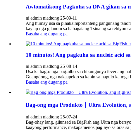
Awtomatikong Pagkuha sa DNA gikan sa 
ni admin niadtong 25-09-11
Ang humay usa sa pinakaimportanteng pangunang tanom, 
kaylap nga gitanom sa habagatang Tsina ug sa rehiyon s
Basaha ang dugang pa
10 minutos! Ang pagkuha sa nucleic acid 
ni admin niadtong 25-08-14
Usa ka bag-o nga pag-ulbo sa chikungunya fever ang na
Guangdong, nga nakaapekto sa kapin sa napulo ka mga l
Basaha ang dugang pa
Bag-ong mga Produkto｜Ultra Evolution, ang
ni admin niadtong 25-07-24
Bag-ohay lang, gilunsad sa BigFish ang Ultra nga bersy
kaayong performance, makapamenos pag-ayo sa oras sa p