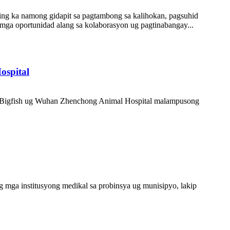
g ka namong gidapit sa pagtambong sa kalihokan, pagsuhid
mga oportunidad alang sa kolaborasyon ug pagtinabangay...
ospital
r sa Bigfish ug Wuhan Zhenchong Animal Hospital malampusong
 mga institusyong medikal sa probinsya ug munisipyo, lakip