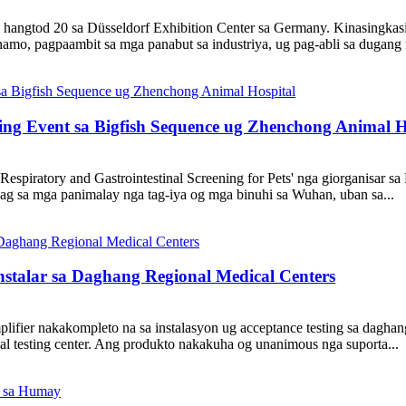
gtod 20 sa Düsseldorf Exhibition Center sa Germany. Kinasingkasin
mo, pagpaambit sa mga panabut sa industriya, ug pag-abli sa dugang 
ng Event sa Bigfish Sequence ug Zhenchong Animal H
Respiratory and Gastrointestinal Screening for Pets' nga giorganisa
ag sa mga panimalay nga tag-iya og mga binuhi sa Wuhan, uban sa...
nstalar sa Daghang Regional Medical Centers
ier nakakompleto na sa instalasyon ug acceptance testing sa daghang
al testing center. Ang produkto nakakuha og unanimous nga suporta...