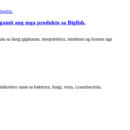
gamit ang mga produkto sa Bigfish.
mala sa ilang gigikanan, morpolohiya, istruktura ug komon nga
 mikrobyo sama sa bakterya, fungi, virus, cyanobacteria,