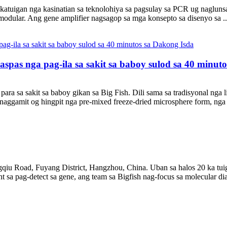
atuigan nga kasinatian sa teknolohiya sa pagsulay sa PCR ug nagluns
odular. Ang gene amplifier nagsagop sa mga konsepto sa disenyo sa ..
paspas nga pag-ila sa sakit sa baboy sulod sa 40 minut
para sa sakit sa baboy gikan sa Big Fish. Dili sama sa tradisyonal ng
naggamit og hingpit nga pre-mixed freeze-dried microsphere form, nga
iu Road, Fuyang District, Hangzhou, China. Uban sa halos 20 ka tuig
 sa pag-detect sa gene, ang team sa Bigfish nag-focus sa molecular di