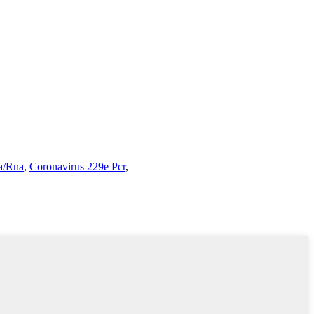
a/Rna
,
Coronavirus 229e Pcr
,