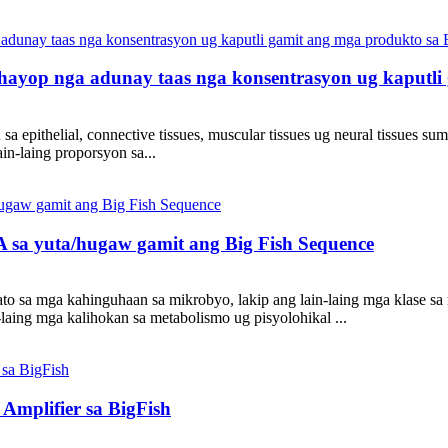
ayop nga adunay taas nga konsentrasyon ug kaputli 
epithelial, connective tissues, muscular tissues ug neural tissues su
in-laing proporsyon sa...
NA sa yuta/hugaw gamit ang Big Fish Sequence
 dato sa mga kahinguhaan sa mikrobyo, lakip ang lain-laing mga klase sa
laing mga kalihokan sa metabolismo ug pisyolohikal ...
mplifier sa BigFish