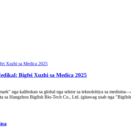
dikal: Bigfei Xuzhi sa Medica 2025
ark" nga kalihokan sa global nga sektor sa teknolohiya sa medisina
sa Hangzhou Bigfish Bio-Tech Co., Ltd. (gitawag usab nga "Bigfish")
ina