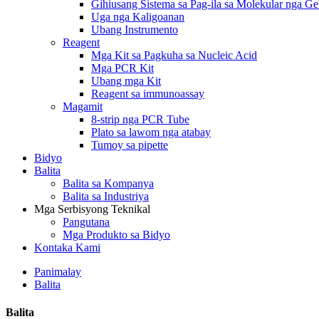
Gihiusang Sistema sa Pag-ila sa Molekular nga G
Uga nga Kaligoanan
Ubang Instrumento
Reagent
Mga Kit sa Pagkuha sa Nucleic Acid
Mga PCR Kit
Ubang mga Kit
Reagent sa immunoassay
Magamit
8-strip nga PCR Tube
Plato sa lawom nga atabay
Tumoy sa pipette
Bidyo
Balita
Balita sa Kompanya
Balita sa Industriya
Mga Serbisyong Teknikal
Pangutana
Mga Produkto sa Bidyo
Kontaka Kami
Panimalay
Balita
Balita