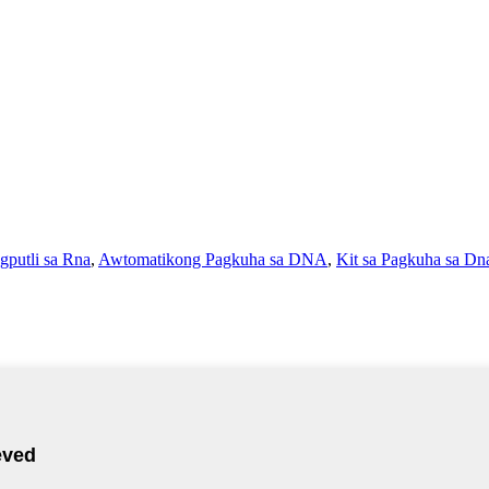
gputli sa Rna
,
Awtomatikong Pagkuha sa DNA
,
Kit sa Pagkuha sa Dn