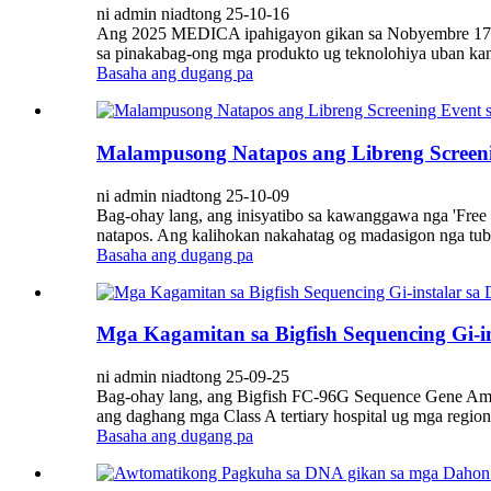
ni admin niadtong 25-10-16
Ang 2025 MEDICA ipahigayon gikan sa Nobyembre 17 han
sa pinakabag-ong mga produkto ug teknolohiya uban kana
Basaha ang dugang pa
Malampusong Natapos ang Libreng Screeni
ni admin niadtong 25-10-09
Bag-ohay lang, ang inisyatibo sa kawanggawa nga 'Free 
natapos. Ang kalihokan nakahatag og madasigon nga tub
Basaha ang dugang pa
Mga Kagamitan sa Bigfish Sequencing Gi-i
ni admin niadtong 25-09-25
Bag-ohay lang, ang Bigfish FC-96G Sequence Gene Amplif
ang daghang mga Class A tertiary hospital ug mga region
Basaha ang dugang pa