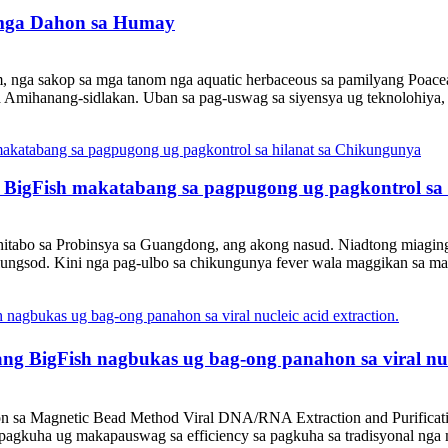
mga Dahon sa Humay
nga sakop sa mga tanom nga aquatic herbaceous sa pamilyang Poaceae
a Amihanang-sidlakan. Uban sa pag-uswag sa siyensya ug teknolohiya, .
sa BigFish makatabang sa pagpugong ug pagkontrol sa
hitabo sa Probinsya sa Guangdong, ang akong nasud. Niadtong miaging
ungsod. Kini nga pag-ulbo sa chikungunya fever wala maggikan sa mai
 BigFish nagbukas ug bag-ong panahon sa viral nucle
on sa Magnetic Bead Method Viral DNA/RNA Extraction and Purificatio
agkuha ug makapauswag sa efficiency sa pagkuha sa tradisyonal nga 