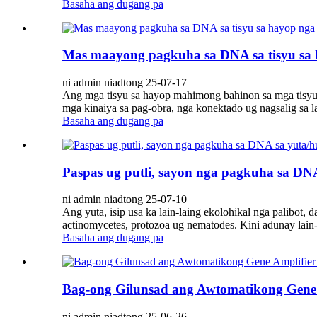
Basaha ang dugang pa
Mas maayong pagkuha sa DNA sa tisyu sa h
ni admin niadtong 25-07-17
Ang mga tisyu sa hayop mahimong bahinon sa mga tisyu sa 
mga kinaiya sa pag-obra, nga konektado ug nagsalig sa la
Basaha ang dugang pa
Paspas ug putli, sayon ​​nga pagkuha sa D
ni admin niadtong 25-07-10
Ang yuta, isip usa ka lain-laing ekolohikal nga palibot,
actinomycetes, protozoa ug nematodes. Kini adunay lain-
Basaha ang dugang pa
Bag-ong Gilunsad ang Awtomatikong Gene A
ni admin niadtong 25-06-26