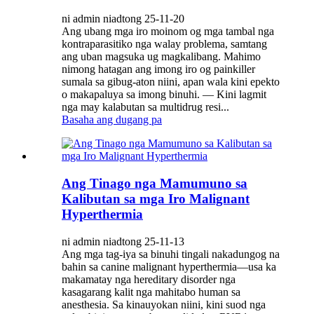
ni admin niadtong 25-11-20
Ang ubang mga iro moinom og mga tambal nga
kontraparasitiko nga walay problema, samtang
ang uban magsuka ug magkalibang. Mahimo
nimong hatagan ang imong iro og painkiller
sumala sa gibug-aton niini, apan wala kini epekto
o makapaluya sa imong binuhi. — Kini lagmit
nga may kalabutan sa multidrug resi...
Basaha ang dugang pa
Ang Tinago nga Mamumuno sa
Kalibutan sa mga Iro Malignant
Hyperthermia
ni admin niadtong 25-11-13
Ang mga tag-iya sa binuhi tingali nakadungog na
bahin sa canine malignant hyperthermia—usa ka
makamatay nga hereditary disorder nga
kasagarang kalit nga mahitabo human sa
anesthesia. Sa kinauyokan niini, kini suod nga