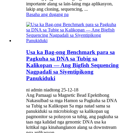
importante alang sa lain-laing mga aplikasyon,
lakip ang cloning, sequencing, ...
Basaha ang dugang pa
Usa ka Bag-ong Benchmark para sa
Pagkuha sa DNA sa Tubig sa
Kalikopan — Ang Bigfish Sequencing
Nagpadali sa Siyentipikong
Panukiduki
ni admin niadtong 25-12-18
Ang Pamaagi sa Magnetic Bead Epektibong
Nakasulbad sa mga Hamon sa Pagkuha sa DNA
sa Tubig sa Kalikopan Sa mga natad sama sa
panukiduki sa microbiology sa kalikopan ug
pagmonitor sa polusyon sa tubig, ang pagkuha sa
taas nga kalidad nga genomic DNA usa ka
kritikal nga kinahanglanon alang sa downstream
nga aplikasyon...