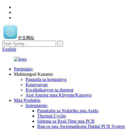
中文网站
English
Panimalay
Mahitungod Kanamo
Pagpaila sa kompanya
Kasaysayan
Kwalipikasyon sa dungog
Ang Among mga Kliyente/Kasosyo
Mga Produkto
Instrumento
Pangkuha sa Nukleiko nga Asido
Thermal Cycler
Sistema sa Real-Time nga PCR
Bug-os nga Awtomatikong Digital PCR System