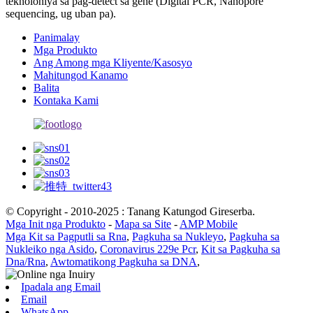
teknolohiya sa pag-detect sa gene (Digital PCR, Nanopore
sequencing, ug uban pa).
Panimalay
Mga Produkto
Ang Among mga Kliyente/Kasosyo
Mahitungod Kanamo
Balita
Kontaka Kami
© Copyright - 2010-2025 : Tanang Katungod Gireserba.
Mga Init nga Produkto
-
Mapa sa Site
-
AMP Mobile
Mga Kit sa Pagputli sa Rna
,
Pagkuha sa Nukleyo
,
Pagkuha sa
Nukleiko nga Asido
,
Coronavirus 229e Pcr
,
Kit sa Pagkuha sa
Dna/Rna
,
Awtomatikong Pagkuha sa DNA
,
Ipadala ang Email
Email
WhatsApp