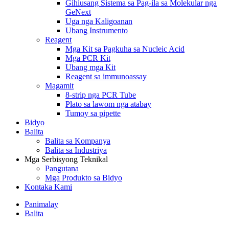
Gihiusang Sistema sa Pag-ila sa Molekular nga
GeNext
Uga nga Kaligoanan
Ubang Instrumento
Reagent
Mga Kit sa Pagkuha sa Nucleic Acid
Mga PCR Kit
Ubang mga Kit
Reagent sa immunoassay
Magamit
8-strip nga PCR Tube
Plato sa lawom nga atabay
Tumoy sa pipette
Bidyo
Balita
Balita sa Kompanya
Balita sa Industriya
Mga Serbisyong Teknikal
Pangutana
Mga Produkto sa Bidyo
Kontaka Kami
Panimalay
Balita