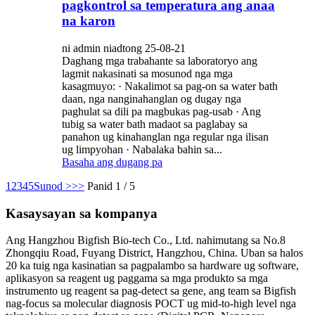
pagkontrol sa temperatura ang anaa
na karon
ni admin niadtong 25-08-21
Daghang mga trabahante sa laboratoryo ang
lagmit nakasinati sa mosunod nga mga
kasagmuyo: · Nakalimot sa pag-on sa water bath
daan, nga nanginahanglan og dugay nga
paghulat sa dili pa magbukas pag-usab · Ang
tubig sa water bath madaot sa paglabay sa
panahon ug kinahanglan nga regular nga ilisan
ug limpyohan · Nabalaka bahin sa...
Basaha ang dugang pa
1
2
3
4
5
Sunod >
>>
Panid 1 / 5
Kasaysayan sa kompanya
Ang Hangzhou Bigfish Bio-tech Co., Ltd. nahimutang sa No.8
Zhongqiu Road, Fuyang District, Hangzhou, China. Uban sa halos
20 ka tuig nga kasinatian sa pagpalambo sa hardware ug software,
aplikasyon sa reagent ug paggama sa mga produkto sa mga
instrumento ug reagent sa pag-detect sa gene, ang team sa Bigfish
nag-focus sa molecular diagnosis POCT ug mid-to-high level nga