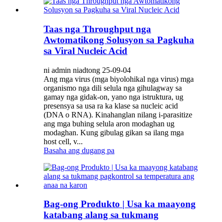
Taas nga Throughput nga
Awtomatikong Solusyon sa Pagkuha
sa Viral Nucleic Acid
ni admin niadtong 25-09-04
Ang mga virus (mga biyolohikal nga virus) mga
organismo nga dili selula nga gihulagway sa
gamay nga gidak-on, yano nga istruktura, ug
presensya sa usa ra ka klase sa nucleic acid
(DNA o RNA). Kinahanglan nilang i-parasitize
ang mga buhing selula aron modaghan ug
modaghan. Kung gibulag gikan sa ilang mga
host cell, v...
Basaha ang dugang pa
Bag-ong Produkto | Usa ka maayong
katabang alang sa tukmang