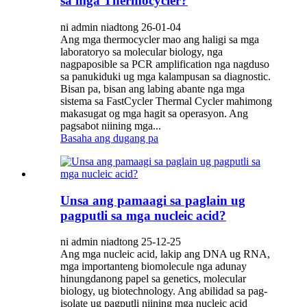
sa mga Thermocycler?
ni admin niadtong 26-01-04
Ang mga thermocycler mao ang haligi sa mga
laboratoryo sa molecular biology, nga
nagpaposible sa PCR amplification nga nagduso
sa panukiduki ug mga kalampusan sa diagnostic.
Bisan pa, bisan ang labing abante nga mga
sistema sa FastCycler Thermal Cycler mahimong
makasugat og mga hagit sa operasyon. Ang
pagsabot niining mga...
Basaha ang dugang pa
Unsa ang pamaagi sa paglain ug
pagputli sa mga nucleic acid?
ni admin niadtong 25-12-25
Ang mga nucleic acid, lakip ang DNA ug RNA,
mga importanteng biomolecule nga adunay
hinungdanong papel sa genetics, molecular
biology, ug biotechnology. Ang abilidad sa pag-
isolate ug pagputli niining mga nucleic acid