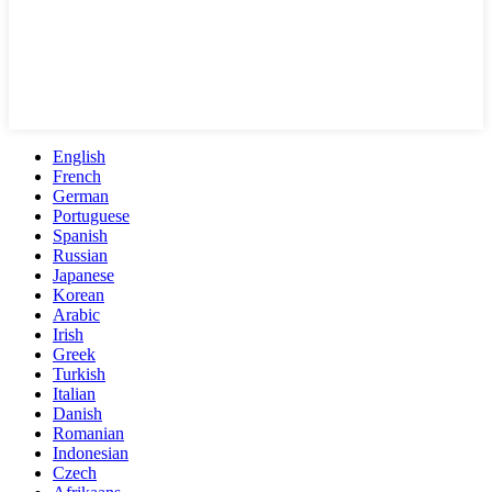
English
French
German
Portuguese
Spanish
Russian
Japanese
Korean
Arabic
Irish
Greek
Turkish
Italian
Danish
Romanian
Indonesian
Czech