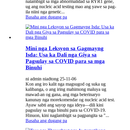
nalambigit sa mga abnormalidad sa RYR1 gene,
ug ang nucleic acid testing mao ang yawe sa pag-
ila niini nga genetic...
Basaha ang dugang pa
Mini nga Leksyon sa Gagmayng
Isda: Usa ka Dali nga Giya sa
Pagsulay sa COVID para sa mga
Binuhi
ni admin niadtong 25-11-06
Kon ang iro kalit nga magsugod og suka ug
kalibanga, o ang iring mahimong maluya ug
mawad-an og gana, ang mga beterinaryo
kanunay nga morekomendar og nucleic acid test.
Ayaw sabti ang sayop nga ideya—dili kini
pagsulay sa mga binuhi para sa COVID-19.
Hinuon, kini naglambigit sa pagpangita sa "...
Basaha ang dugang pa