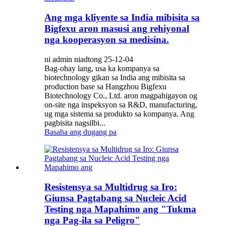
Ang mga kliyente sa India mibisita sa
Bigfexu aron masusi ang rehiyonal
nga kooperasyon sa medisina.
ni admin niadtong 25-12-04
Bag-ohay lang, usa ka kompanya sa
biotechnology gikan sa India ang mibisita sa
production base sa Hangzhou Bigfexu
Biotechnology Co., Ltd. aron magpahigayon og
on-site nga inspeksyon sa R&D, manufacturing,
ug mga sistema sa produkto sa kompanya. Ang
pagbisita nagsilbi...
Basaha ang dugang pa
Resistensya sa Multidrug sa Iro:
Giunsa Pagtabang sa Nucleic Acid
Testing nga Mapahimo ang "Tukma
nga Pag-ila sa Peligro"