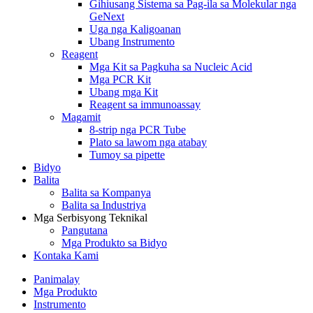
Gihiusang Sistema sa Pag-ila sa Molekular nga
GeNext
Uga nga Kaligoanan
Ubang Instrumento
Reagent
Mga Kit sa Pagkuha sa Nucleic Acid
Mga PCR Kit
Ubang mga Kit
Reagent sa immunoassay
Magamit
8-strip nga PCR Tube
Plato sa lawom nga atabay
Tumoy sa pipette
Bidyo
Balita
Balita sa Kompanya
Balita sa Industriya
Mga Serbisyong Teknikal
Pangutana
Mga Produkto sa Bidyo
Kontaka Kami
Panimalay
Mga Produkto
Instrumento