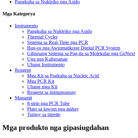
Pangkuha sa Nukleiko nga Asido
Mga Kategorya
Instrumento
Pangkuha sa Nukleiko nga Asido
Thermal Cycler
Sistema sa Real-Time nga PCR
Bug-os nga Awtomatikong Digital PCR System
Gihiusang Sistema sa Pag-ila sa Molekular nga GeNext
Uga nga Kaligoanan
Ubang Instrumento
Reagent
Mga Kit sa Pagkuha sa Nucleic Acid
Mga PCR Kit
Ubang mga Kit
Reagent sa immunoassay
Magamit
8-strip nga PCR Tube
Plato sa lawom nga atabay
Tumoy sa pipette
Mga produkto nga gipasiugdahan