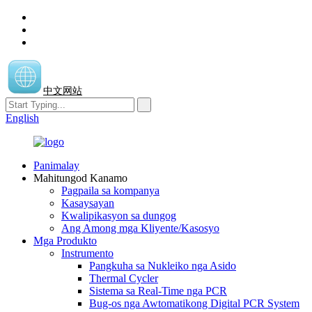
中文网站
English
Panimalay
Mahitungod Kanamo
Pagpaila sa kompanya
Kasaysayan
Kwalipikasyon sa dungog
Ang Among mga Kliyente/Kasosyo
Mga Produkto
Instrumento
Pangkuha sa Nukleiko nga Asido
Thermal Cycler
Sistema sa Real-Time nga PCR
Bug-os nga Awtomatikong Digital PCR System