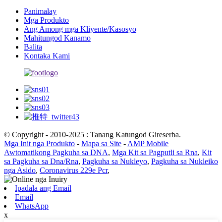
Panimalay
Mga Produkto
Ang Among mga Kliyente/Kasosyo
Mahitungod Kanamo
Balita
Kontaka Kami
© Copyright - 2010-2025 : Tanang Katungod Gireserba.
Mga Init nga Produkto
-
Mapa sa Site
-
AMP Mobile
Awtomatikong Pagkuha sa DNA
,
Mga Kit sa Pagputli sa Rna
,
Kit
sa Pagkuha sa Dna/Rna
,
Pagkuha sa Nukleyo
,
Pagkuha sa Nukleiko
nga Asido
,
Coronavirus 229e Pcr
,
Ipadala ang Email
Email
WhatsApp
x