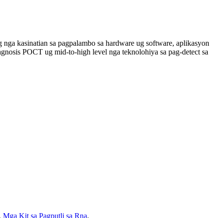
 nga kasinatian sa pagpalambo sa hardware ug software, aplikasyon
agnosis POCT ug mid-to-high level nga teknolohiya sa pag-detect sa
,
Mga Kit sa Pagputli sa Rna
,