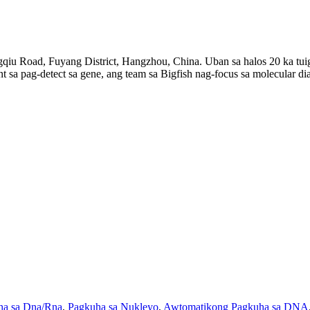
iu Road, Fuyang District, Hangzhou, China. Uban sa halos 20 ka tuig
 sa pag-detect sa gene, ang team sa Bigfish nag-focus sa molecular di
ha sa Dna/Rna
,
Pagkuha sa Nukleyo
,
Awtomatikong Pagkuha sa DNA