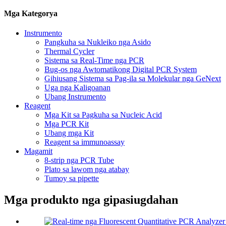
Mga Kategorya
Instrumento
Pangkuha sa Nukleiko nga Asido
Thermal Cycler
Sistema sa Real-Time nga PCR
Bug-os nga Awtomatikong Digital PCR System
Gihiusang Sistema sa Pag-ila sa Molekular nga GeNext
Uga nga Kaligoanan
Ubang Instrumento
Reagent
Mga Kit sa Pagkuha sa Nucleic Acid
Mga PCR Kit
Ubang mga Kit
Reagent sa immunoassay
Magamit
8-strip nga PCR Tube
Plato sa lawom nga atabay
Tumoy sa pipette
Mga produkto nga gipasiugdahan