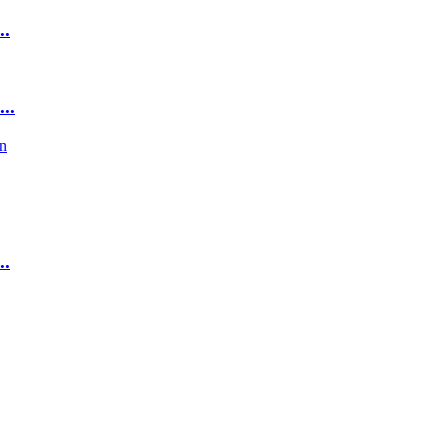
..
..
..