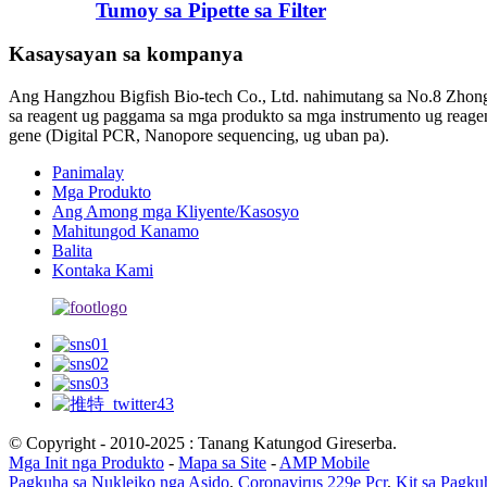
Tumoy sa Pipette sa Filter
Kasaysayan sa kompanya
Ang Hangzhou Bigfish Bio-tech Co., Ltd. nahimutang sa No.8 Zhongq
sa reagent ug paggama sa mga produkto sa mga instrumento ug reagent
gene (Digital PCR, Nanopore sequencing, ug uban pa).
Panimalay
Mga Produkto
Ang Among mga Kliyente/Kasosyo
Mahitungod Kanamo
Balita
Kontaka Kami
© Copyright - 2010-2025 : Tanang Katungod Gireserba.
Mga Init nga Produkto
-
Mapa sa Site
-
AMP Mobile
Pagkuha sa Nukleiko nga Asido
,
Coronavirus 229e Pcr
,
Kit sa Pagku