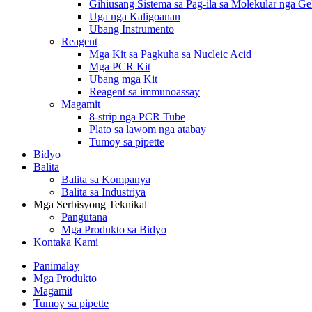
Gihiusang Sistema sa Pag-ila sa Molekular nga G
Uga nga Kaligoanan
Ubang Instrumento
Reagent
Mga Kit sa Pagkuha sa Nucleic Acid
Mga PCR Kit
Ubang mga Kit
Reagent sa immunoassay
Magamit
8-strip nga PCR Tube
Plato sa lawom nga atabay
Tumoy sa pipette
Bidyo
Balita
Balita sa Kompanya
Balita sa Industriya
Mga Serbisyong Teknikal
Pangutana
Mga Produkto sa Bidyo
Kontaka Kami
Panimalay
Mga Produkto
Magamit
Tumoy sa pipette