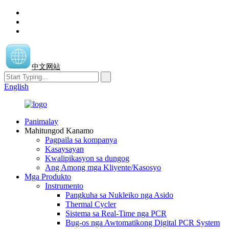
中文网站
English
Panimalay
Mahitungod Kanamo
Pagpaila sa kompanya
Kasaysayan
Kwalipikasyon sa dungog
Ang Among mga Kliyente/Kasosyo
Mga Produkto
Instrumento
Pangkuha sa Nukleiko nga Asido
Thermal Cycler
Sistema sa Real-Time nga PCR
Bug-os nga Awtomatikong Digital PCR System