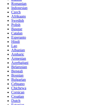
Romanian
Indonesian
Czech
Afrikaans
Swedish
Polish
Basque
Catalan
Esperanto
Hindi
Lao
Albanian
Amharic
Armenian
Azerbaijani
Belarusian
Bengali
Bosnian
Bulgarian
Cebuano
Chichewa
Corsican
Croatian
Dutch
Estonian