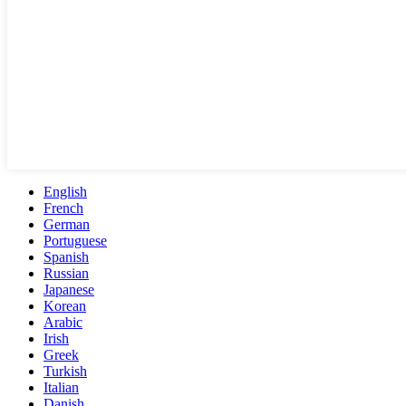
English
French
German
Portuguese
Spanish
Russian
Japanese
Korean
Arabic
Irish
Greek
Turkish
Italian
Danish