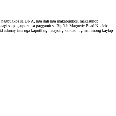
kong nagbugkos sa DNA, nga dali nga makabugkos, makasuhop,
naagi sa pagsuporta sa paggamit sa Bigfish Magnetic Bead Nucleic
cid adunay taas nga kaputli ug maayong kalidad, ug mahimong kaylap