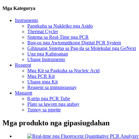
Mga Kategorya
Instrumento
Pangkuha sa Nukleiko nga Asido
Thermal Cycler
Sistema sa Real-Time nga PCR
Bug-os nga Awtomatikong Digital PCR System
Gihiusang Sistema sa Pag-ila sa Molekular nga GeNext
Uga nga Kaligoanan
Ubang Instrumento
Reagent
Mga Kit sa Pagkuha sa Nucleic Acid
Mga PCR Kit
Ubang mga Kit
Reagent sa immunoassay
Magamit
8-strip nga PCR Tube
Plato sa lawom nga atabay
Tumoy sa pipette
Mga produkto nga gipasiugdahan