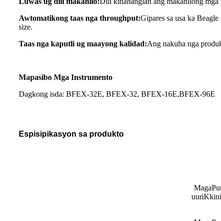
Luwas ug dili makahilo:
Dili kinahanglan ang makahilong mga 
Awtomatikong taas nga throughput:
Gipares sa usa ka Beagle
size.
Taas nga kaputli ug maayong kalidad:
Ang nakuha nga produk
Mapasibo
Mga Instrumento
Dagkong isda
:
BFEX-32E
,
BFEX-32
, BFEX-16E,
BFEX-96E
Espisipikasyon sa produkto
Maga
P
u
uuri
K
kini