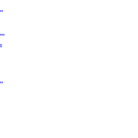
..
..
..