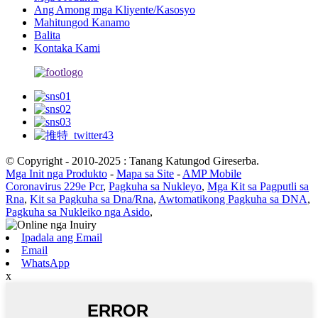
Ang Among mga Kliyente/Kasosyo
Mahitungod Kanamo
Balita
Kontaka Kami
© Copyright - 2010-2025 : Tanang Katungod Gireserba.
Mga Init nga Produkto
-
Mapa sa Site
-
AMP Mobile
Coronavirus 229e Pcr
,
Pagkuha sa Nukleyo
,
Mga Kit sa Pagputli sa
Rna
,
Kit sa Pagkuha sa Dna/Rna
,
Awtomatikong Pagkuha sa DNA
,
Pagkuha sa Nukleiko nga Asido
,
Ipadala ang Email
Email
WhatsApp
x