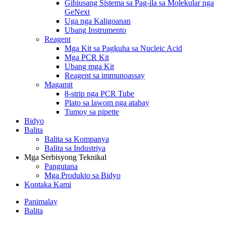
Gihiusang Sistema sa Pag-ila sa Molekular nga
GeNext
Uga nga Kaligoanan
Ubang Instrumento
Reagent
Mga Kit sa Pagkuha sa Nucleic Acid
Mga PCR Kit
Ubang mga Kit
Reagent sa immunoassay
Magamit
8-strip nga PCR Tube
Plato sa lawom nga atabay
Tumoy sa pipette
Bidyo
Balita
Balita sa Kompanya
Balita sa Industriya
Mga Serbisyong Teknikal
Pangutana
Mga Produkto sa Bidyo
Kontaka Kami
Panimalay
Balita