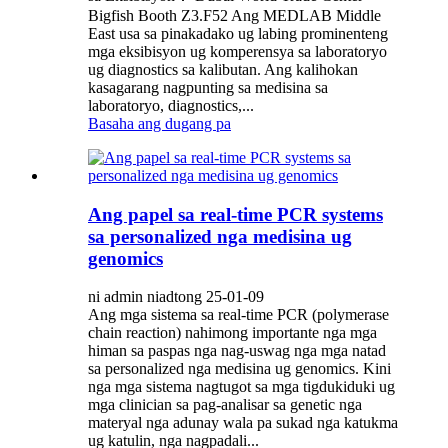
Bigfish Booth Z3.F52 Ang MEDLAB Middle
East usa sa pinakadako ug labing prominenteng
mga eksibisyon ug komperensya sa laboratoryo
ug diagnostics sa kalibutan. Ang kalihokan
kasagarang nagpunting sa medisina sa
laboratoryo, diagnostics,...
Basaha ang dugang pa
Ang papel sa real-time PCR systems
sa personalized nga medisina ug
genomics
ni admin niadtong 25-01-09
Ang mga sistema sa real-time PCR (polymerase
chain reaction) nahimong importante nga mga
himan sa paspas nga nag-uswag nga mga natad
sa personalized nga medisina ug genomics. Kini
nga mga sistema nagtugot sa mga tigdukiduki ug
mga clinician sa pag-analisar sa genetic nga
materyal nga adunay wala pa sukad nga katukma
ug katulin, nga nagpadali...