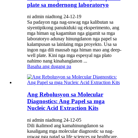
plate sa modernong laboratoryo
ni admin niadtong 24-12-19
Sa padayon nga nag-uswag nga kalibutan sa
siyentipikong panukiduki ug eksperimento, ang
mga himan ug kagamitan nga gigamit sa mga
laboratoryo adunay hinungdanon nga papel sa
kalampusan sa lainlaing mga proyekto. Usa sa
ingon nga dili mausab nga himan mao ang deep-
well plate. Kini nga mga espesyal nga plato
nahimo nang kinahanglanon ...
Basaha ang dugang pa
Ang Rebolusyon sa Molecular
Diagnostics: Ang Papel sa mga
Nucleic Acid Extraction Kits
ni admin niadtong 24-12-05
Dili ikalimod ang kamahinungdanon sa
kasaligang mga molecular diagnostic sa nag-
uswag nga natad sa life sciences ug healthcare.