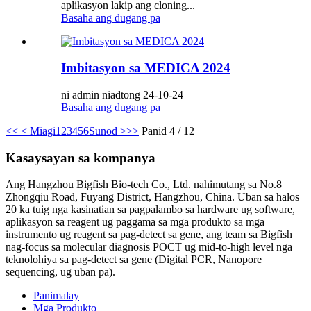
aplikasyon lakip ang cloning...
Basaha ang dugang pa
Imbitasyon sa MEDICA 2024
ni admin niadtong 24-10-24
Basaha ang dugang pa
<<
< Miagi
1
2
3
4
5
6
Sunod >
>>
Panid 4 / 12
Kasaysayan sa kompanya
Ang Hangzhou Bigfish Bio-tech Co., Ltd. nahimutang sa No.8
Zhongqiu Road, Fuyang District, Hangzhou, China. Uban sa halos
20 ka tuig nga kasinatian sa pagpalambo sa hardware ug software,
aplikasyon sa reagent ug paggama sa mga produkto sa mga
instrumento ug reagent sa pag-detect sa gene, ang team sa Bigfish
nag-focus sa molecular diagnosis POCT ug mid-to-high level nga
teknolohiya sa pag-detect sa gene (Digital PCR, Nanopore
sequencing, ug uban pa).
Panimalay
Mga Produkto