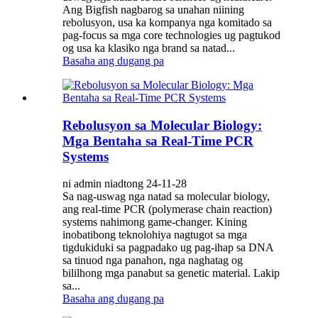
Ang Bigfish nagbarog sa unahan niining
rebolusyon, usa ka kompanya nga komitado sa
pag-focus sa mga core technologies ug pagtukod
og usa ka klasiko nga brand sa natad...
Basaha ang dugang pa
Rebolusyon sa Molecular Biology:
Mga Bentaha sa Real-Time PCR
Systems
ni admin niadtong 24-11-28
Sa nag-uswag nga natad sa molecular biology,
ang real-time PCR (polymerase chain reaction)
systems nahimong game-changer. Kining
inobatibong teknolohiya nagtugot sa mga
tigdukiduki sa pagpadako ug pag-ihap sa DNA
sa tinuod nga panahon, nga naghatag og
bililhong mga panabut sa genetic material. Lakip
sa...
Basaha ang dugang pa