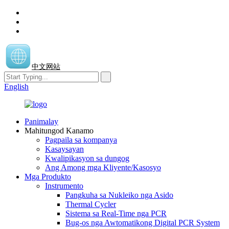
中文网站
English
Panimalay
Mahitungod Kanamo
Pagpaila sa kompanya
Kasaysayan
Kwalipikasyon sa dungog
Ang Among mga Kliyente/Kasosyo
Mga Produkto
Instrumento
Pangkuha sa Nukleiko nga Asido
Thermal Cycler
Sistema sa Real-Time nga PCR
Bug-os nga Awtomatikong Digital PCR System