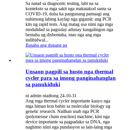
Sa natad sa diagnostic testing, labi na sa
konteksto sa mga sakit nga makatakod sama sa
COVID-19, duha ka pangunang pamaagi ang
nahimong labing kaylap nga gigamit: ang PCR
kits ug rapid tests. Ang matag usa niini nga mga
modalidad sa pagsulay adunay kaugalingon nga
bentaha ug disbentaha, mao nga ang mga
indibidwal...
Basaha ang dugang pa
Unsaon pagpili sa husto nga thermal
cycler para sa imong panginahanglan
sa panukiduki
ni admin niadtong 24-10-31
Ang mga thermal cycler importante kaayo nga
mga himan kon bahin sa molecular biology ug
genetic research. Nailhan usab nga PCR
(polymerase chain reaction) machine, kini nga
device importante sa pagpadako sa DNA, nga
naghimo niini nga pundasyon sa lain-laing mga