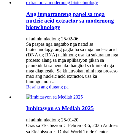
Ang importanteng papel sa mga
nucleic acid extractor sa modernong
biotechnology
ni admin niadtong 25-02-06
Sa paspas nga nagtubo nga natad sa
biotechnology, ang pagkuha sa mga nucleic acid
(DNA ug RNA) nahimong usa ka sukaranan nga
proseso alang sa mga aplikasyon gikan sa
panukiduki sa henetiko hangtod sa klinikal nga
mga diagnostic. Sa kinauyokan niini nga proseso
mao ang nucleic acid extractor, usa ka
hinungdanon ...
Basaha ang dugang pa
Imbitasyon sa Medlab 2025
ni admin niadtong 25-01-20
Oras sa Eksibisyon： Pebrero 3-6, 2025 Address
sa Eksibisyon： Dubai World Trade Center