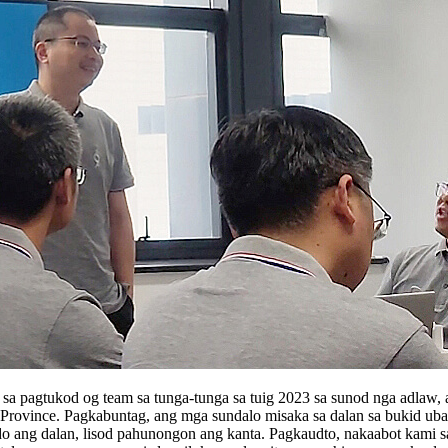
n sa pagtukod og team sa tunga-tunga sa tuig 2023 sa sunod nga adlaw
ovince. Pagkabuntag, ang mga sundalo misaka sa dalan sa bukid uban s
do ang dalan, lisod pahunongon ang kanta. Pagkaudto, nakaabot kami sa