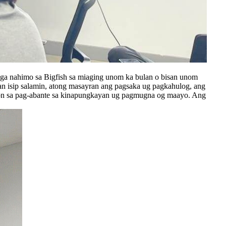
 mga nahimo sa Bigfish sa miaging unom ka bulan o bisan unom
an isip salamin, atong masayran ang pagsaka ug pagkahulog, ang
yon sa pag-abante sa kinapungkayan ug pagmugna og maayo. Ang