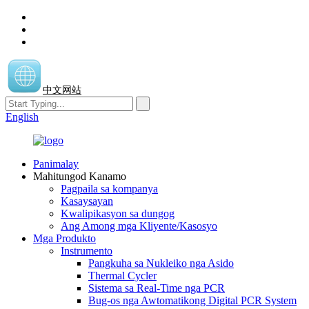
中文网站
English
Panimalay
Mahitungod Kanamo
Pagpaila sa kompanya
Kasaysayan
Kwalipikasyon sa dungog
Ang Among mga Kliyente/Kasosyo
Mga Produkto
Instrumento
Pangkuha sa Nukleiko nga Asido
Thermal Cycler
Sistema sa Real-Time nga PCR
Bug-os nga Awtomatikong Digital PCR System