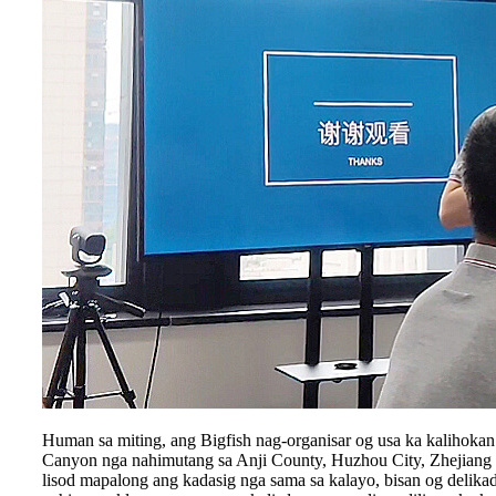
Human sa miting, ang Bigfish nag-organisar og usa ka kalihoka
Canyon nga nahimutang sa Anji County, Huzhou City, Zhejiang Pr
lisod mapalong ang kadasig nga sama sa kalayo, bisan og delika