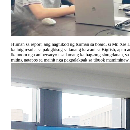
Human sa report, ang nagtukod ug tsirman sa board, si Mr. Xie
ka tuig resulta sa pakigbisog sa tanang kawani sa Bigfish, ap
ikaunom nga anibersaryo usa lamang ka bag-ong sinugdanan, s
miting natapos sa mainit nga pagpalakpak sa tibuok mamiminaw.