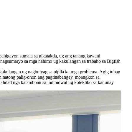
ipahigayon sumala sa gikatakda, ug ang tanang kawani
a nagsumaryo sa mga nahimo ug kakulangan sa trabaho sa Bigfish
 kakulangan ug nagbutyag sa pipila ka mga problema. Agig tubag
an natong palig-onon ang pagtinabangay, moangkon sa
kalidad nga kalamboan sa indibidwal ug kolektibo sa kanunay