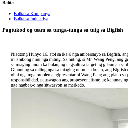
Balita
Balita sa Kompanya
Balita sa Industriya
Pagtukod og team sa tunga-tunga sa tuig sa Bigfish
Niadtong Hunyo 16, atol sa ika-6 nga anibersaryo sa Bigfish, a
mitambong niini nga miting. Sa miting, si Mr. Wang Peng, ang g
sa miaging unom ka bulan, ug nagsulti sa target ug gilauman sa 
Gipunting sa miting nga sa miaging unom ka bulan, ang Bigfish 
niini nga mga problema, gipresentar ni Wang Peng ang plano sa
responsibilidad, pauswagon ang propesyonalismo ug kanunay nga
nga nagbag-o nga sitwasyon sa merkado.