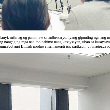
 Lianyi, mihatag og panan-aw sa anibersaryo. Iyang gipunting nga ang
an ang nangaging mga nahimo nahimo nang kasaysayan, uban sa kasaysay
a umaabot ang Bigfish modawat sa nangagi isip pagkaon, ug magpada