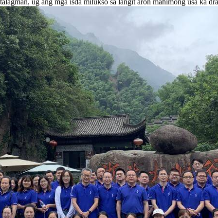
atalagman, ug ang mga isda milukso sa langit aron mahimong usa ka dr