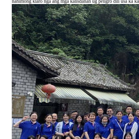
nahimong klaro nga ang mga kalisdanan ug peligro dili usa ka k