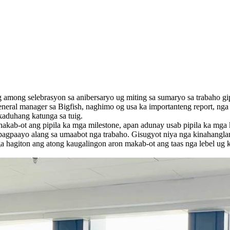
ng among selebrasyon sa anibersaryo ug miting sa sumaryo sa trabaho g
eneral manager sa Bigfish, naghimo og usa ka importanteng report, ng
ikaduhang katunga sa tuig.
nakab-ot ang pipila ka mga milestone, apan adunay usab pipila ka mga
 pagpaayo alang sa umaabot nga trabaho. Gisugyot niya nga kinahangl
 hagiton ang atong kaugalingon aron makab-ot ang taas nga lebel ug 