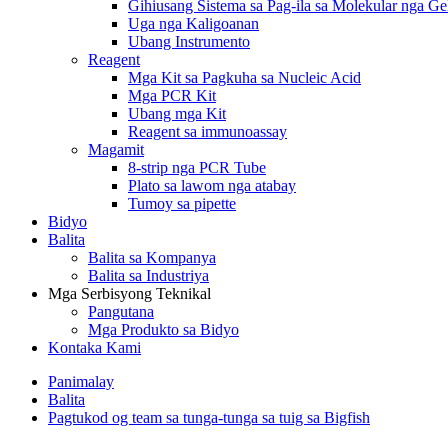
Gihiusang Sistema sa Pag-ila sa Molekular nga G
Uga nga Kaligoanan
Ubang Instrumento
Reagent
Mga Kit sa Pagkuha sa Nucleic Acid
Mga PCR Kit
Ubang mga Kit
Reagent sa immunoassay
Magamit
8-strip nga PCR Tube
Plato sa lawom nga atabay
Tumoy sa pipette
Bidyo
Balita
Balita sa Kompanya
Balita sa Industriya
Mga Serbisyong Teknikal
Pangutana
Mga Produkto sa Bidyo
Kontaka Kami
Panimalay
Balita
Pagtukod og team sa tunga-tunga sa tuig sa Bigfish