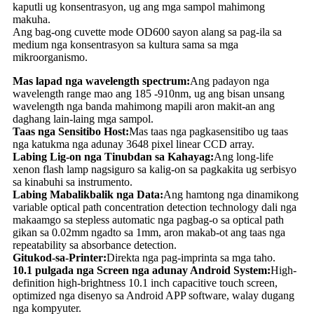
kaputli ug konsentrasyon, ug ang mga sampol mahimong
makuha.
Ang bag-ong cuvette mode OD600 sayon ​​​​alang sa pag-ila sa
medium nga konsentrasyon sa kultura sama sa mga
mikroorganismo.
Mas lapad nga wavelength spectrum:
Ang padayon nga
wavelength range mao ang 185 -910nm, ug ang bisan unsang
wavelength nga banda mahimong mapili aron makit-an ang
daghang lain-laing mga sampol.
Taas nga Sensitibo Host:
Mas taas nga pagkasensitibo ug taas
nga katukma nga adunay 3648 pixel linear CCD array.
Labing Lig-on nga Tinubdan sa Kahayag:
Ang long-life
xenon flash lamp nagsiguro sa kalig-on sa pagkakita ug serbisyo
sa kinabuhi sa instrumento.
Labing Mabalikbalik nga Data:
Ang hamtong nga dinamikong
variable optical path concentration detection technology dali nga
makaamgo sa stepless automatic nga pagbag-o sa optical path
gikan sa 0.02mm ngadto sa 1mm, aron makab-ot ang taas nga
repeatability sa absorbance detection.
Gitukod-sa-Printer:
Direkta nga pag-imprinta sa mga taho.
10.1 pulgada nga Screen nga adunay Android System:
High-
definition high-brightness 10.1 inch capacitive touch screen,
optimized nga disenyo sa Android APP software, walay dugang
nga kompyuter.