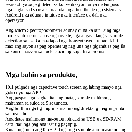
teknolohiya sa pag-detect sa konsentrasyon, unya malampuson
nga naglansad sa usa ka naandan nga intelihente nga sistema sa
Android nga adunay intuitive nga interface ug dali nga
operasyon.
Ang Micro Spectrophotometer adunay duha ka lain-laing mga
mode sa detection - base ug cuvette, nga angay alang sa sample
detection sa usa ka mas lapad nga konsentrasyon range. Kini
mao ang sayon ​​sa pag-operate ug nag-una nga gigamit sa pag-ila
sa konsentrasyon sa nucleic acid ug kaputli sa protina.
Mga bahin sa produkto,
10.1 pulgada nga capacitive touch screen ug labing maayo nga
gidisenyo nga APP.
Ang paspas nga pagkakita, ang matag sample mahimong
mahuman sa sulod sa 5 segundos.
Ang built-in nga tig-imprinta mahimong direktang mag-imprinta
sa mga taho.
Ang datos mahimong ma-output pinaagi sa USB ug SD-RAM
card, dali nga pag-analisar ug pagtipig.
Kinahanglan ra ang 0.5 ~ 2ul nga mga sample aron masukod ang