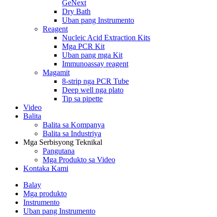
GeNext
Dry Bath
Uban pang Instrumento
Reagent
Nucleic Acid Extraction Kits
Mga PCR Kit
Uban pang mga Kit
Immunoassay reagent
Magamit
8-strip nga PCR Tube
Deep well nga plato
Tip sa pipette
Video
Balita
Balita sa Kompanya
Balita sa Industriya
Mga Serbisyong Teknikal
Pangutana
Mga Produkto sa Video
Kontaka Kami
Balay
Mga produkto
Instrumento
Uban pang Instrumento