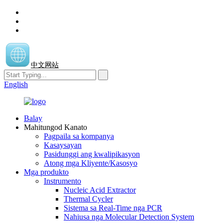
中文网站
English
Balay
Mahitungod Kanato
Pagpaila sa kompanya
Kasaysayan
Pasidunggi ang kwalipikasyon
Atong mga Kliyente/Kasosyo
Mga produkto
Instrumento
Nucleic Acid Extractor
Thermal Cycler
Sistema sa Real-Time nga PCR
Nahiusa nga Molecular Detection System