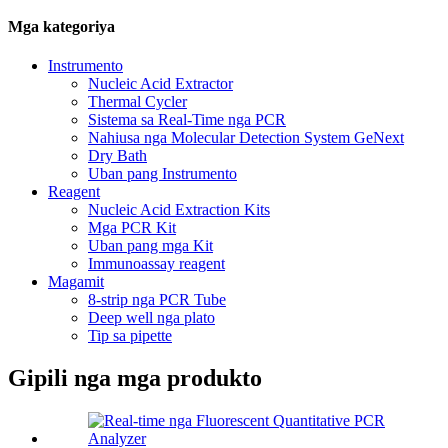
Mga kategoriya
Instrumento
Nucleic Acid Extractor
Thermal Cycler
Sistema sa Real-Time nga PCR
Nahiusa nga Molecular Detection System GeNext
Dry Bath
Uban pang Instrumento
Reagent
Nucleic Acid Extraction Kits
Mga PCR Kit
Uban pang mga Kit
Immunoassay reagent
Magamit
8-strip nga PCR Tube
Deep well nga plato
Tip sa pipette
Gipili nga mga produkto