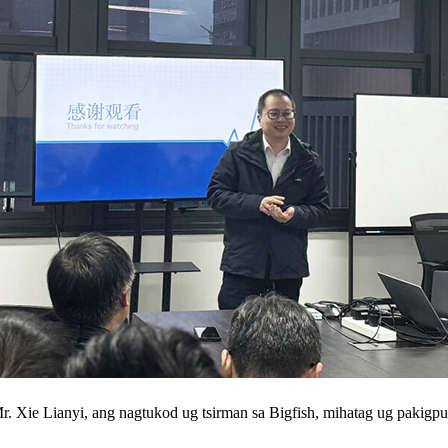
r. Xie Lianyi, ang nagtukod ug tsirman sa Bigfish, mihatag ug pakigp