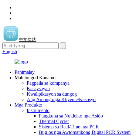
中文网站
English
Panimalay
Mahitungod Kanamo
Pagpaila sa kompanya
Kasaysayan
Kwalipikasyon sa dungog
Ang Among mga Kliyente/Kasosyo
Mga Produkto
Instrumento
Pangkuha sa Nukleiko nga Asido
Thermal Cycler
Sistema sa Real-Time nga PCR
Bug-os nga Awtomatikong Digital PCR System