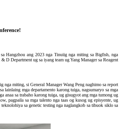
nference!
sa Hangzhou ang 2023 nga Tinuiig nga miting sa Bigfish, nga
R & D Department ug sa iyang team ug Yang Manager sa Reagent
uig nga miting, si General Manager Wang Peng naghimo sa report
 lainlaing mga departamento karong tuiga, nagsumaryo sa mga
ga anaa sa trabaho karong tuiga, ug gisugyot ang mga tumong ug
ow, pagpaila sa mga talento nga taas og kusog ug episyente, ug
eknolohiya sa genetic testing nga naglangkob sa tibuok siklo sa