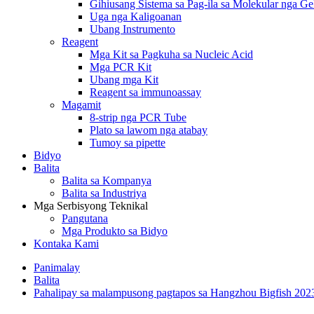
Gihiusang Sistema sa Pag-ila sa Molekular nga G
Uga nga Kaligoanan
Ubang Instrumento
Reagent
Mga Kit sa Pagkuha sa Nucleic Acid
Mga PCR Kit
Ubang mga Kit
Reagent sa immunoassay
Magamit
8-strip nga PCR Tube
Plato sa lawom nga atabay
Tumoy sa pipette
Bidyo
Balita
Balita sa Kompanya
Balita sa Industriya
Mga Serbisyong Teknikal
Pangutana
Mga Produkto sa Bidyo
Kontaka Kami
Panimalay
Balita
Pahalipay sa malampusong pagtapos sa Hangzhou Bigfish 202