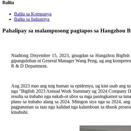
Balita
Balita sa Kompanya
Balita sa Industriya
Pahalipay sa malampusong pagtapos sa Hangzhou Big
Niadtong Disyembre 15, 2023, gisugdan sa Hangzhou Bigfish 
gipangulohan ni General Manager Wang Peng, ug ang komperens
R & D Department.
Ang 2023 mao ang tuig human sa epidemya, ug kini usab ang tui
nga "Bigfish 2023 Annual Work Summary ug 2024 Company Deve
resulta sa trabaho nga nakab-ot ubos sa mga paningkamot sa ta
plano sa trabaho alang sa 2024. Miingon siya nga sa 2024, ang
pagpatuman sa taas nga kalidad nga kalamboan sa tibuok proseso
kinabuhi.