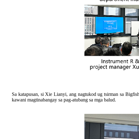
Sa katapusan, si Xie Lianyi, ang nagtukod ug tsirman sa Bigf
kawani magtinabangay sa pag-atubang sa mga balud.