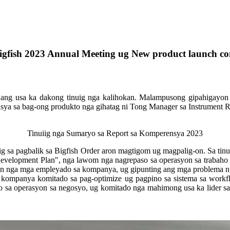
fish 2023 Annual Meeting ug New product launch co
ang usa ka dakong tinuig nga kalihokan. Malampusong gipahigayon 
ya sa bag-ong produkto nga gihatag ni Tong Manager sa Instrument 
Tinuiig nga Sumaryo sa Report sa Komperensya 2023
g sa pagbalik sa Bigfish Order aron magtigom ug magpalig-on. Sa tin
lopment Plan", nga lawom nga nagrepaso sa operasyon sa trabaho sa
nan nga mga empleyado sa kompanya, ug gipunting ang mga problema n
 kompanya komitado sa pag-optimize ug pagpino sa sistema sa workfl
 sa operasyon sa negosyo, ug komitado nga mahimong usa ka lider sa t