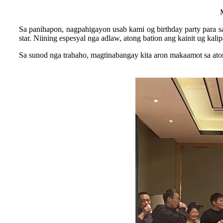
Sa panihapon, nagpahigayon usab kami og birthday party para s
star. Niining espesyal nga adlaw, atong bation ang kainit ug ka
Sa sunod nga trabaho, magtinabangay kita aron makaamot sa a