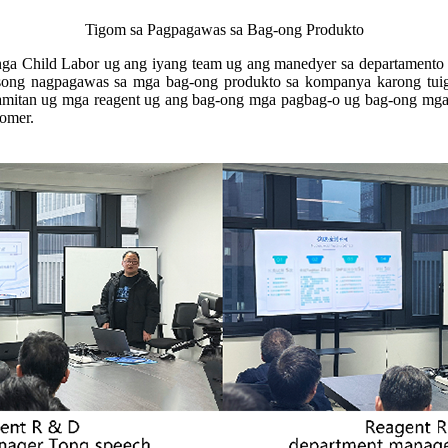
Tigom sa Pagpagawas sa Bag-ong Produkto
ga Child Labor ug ang iyang team ug ang manedyer sa departamento s
ng nagpagawas sa mga bag-ong produkto sa kompanya karong tuiga
amitan ug mga reagent ug ang bag-ong mga pagbag-o ug bag-ong mga
omer.