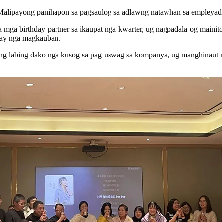
Malipayong panihapon sa pagsaulog sa adlawng natawhan sa empleyad
a mga birthday partner sa ikaupat nga kwarter, ug nagpadala og maini
lipay nga magkauban.
tong labing dako nga kusog sa pag-uswag sa kompanya, ug manghinaut