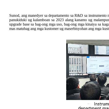
Sunod, ang manedyer sa departamento sa R&D sa instrumento n
panukiduki ug kalamboan sa 2023 alang kanamo ug malampuso
upgrade base sa bag-ong mga uso, bag-ong mga kinaiya sa kag
mas matubag ang mga kustomer ug maserbisyohan ang mga kust